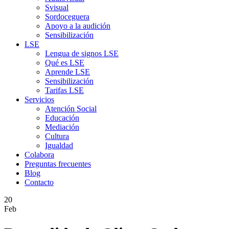
Svisual
Sordoceguera
Apoyo a la audición
Sensibilización
LSE
Lengua de signos LSE
Qué es LSE
Aprende LSE
Sensibilización
Tarifas LSE
Servicios
Atención Social
Educación
Mediación
Cultura
Igualdad
Colabora
Preguntas frecuentes
Blog
Contacto
20
Feb