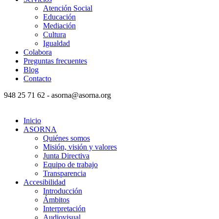
Atención Social
Educación
Mediación
Cultura
Igualdad
Colabora
Preguntas frecuentes
Blog
Contacto
948 25 71 62 - asorna@asorna.org
Inicio
ASORNA
Quiénes somos
Misión, visión y valores
Junta Directiva
Equipo de trabajo
Transparencia
Accesibilidad
Introducción
Ámbitos
Interpretación
Audiovisual