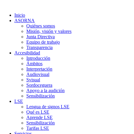
Inicio
ASORNA
Quiénes somos
Misión, visión y valores
Junta Directiva
Equipo de trabajo
Transparencia
Accesibilidad
Introducción
Ámbitos
Interpretación
Audiovisual
Svisual
Sordoceguera
Apoyo a la audición
Sensibilización
LSE
Lengua de signos LSE
Qué es LSE
Aprende LSE
Sensibilización
Tarifas LSE
Servicios