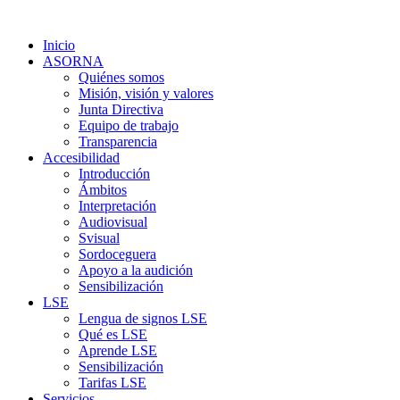
Inicio
ASORNA
Quiénes somos
Misión, visión y valores
Junta Directiva
Equipo de trabajo
Transparencia
Accesibilidad
Introducción
Ámbitos
Interpretación
Audiovisual
Svisual
Sordoceguera
Apoyo a la audición
Sensibilización
LSE
Lengua de signos LSE
Qué es LSE
Aprende LSE
Sensibilización
Tarifas LSE
Servicios