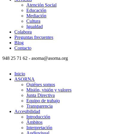
Atención Social
Educación
Mediación
Cultura
Igualdad
Colabora
Preguntas frecuentes
Blog
Contacto
948 25 71 62 - asorna@asorna.org
Inicio
ASORNA
Quiénes somos
Misión, visión y valores
Junta Directiva
Equipo de trabajo
Transparencia
Accesibilidad
Introducción
Ámbitos
Interpretación
Audiovisual