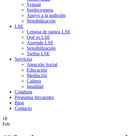
Svisual
Sordoceguera
Apoyo a la audición
Sensibilización
LSE
Lengua de signos LSE
Qué es LSE
Aprende LSE
Sensibilización
Tarifas LSE
Servicios
Atención Social
Educación
Mediación
Cultura
Igualdad
Colabora
Preguntas frecuentes
Blog
Contacto
18
Feb