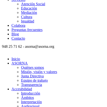
Atención Social
Educación
Mediación
Cultura
Igualdad
Colabora
Preguntas frecuentes
Blog
Contacto
948 25 71 62 - asorna@asorna.org
Inicio
ASORNA
Quiénes somos
Misión, visión y valores
Junta Directiva
Equipo de trabajo
Transparencia
Accesibilidad
Introducción
Ámbitos
Interpretación
Audiovisual