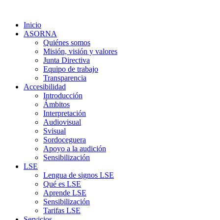
Inicio
ASORNA
Quiénes somos
Misión, visión y valores
Junta Directiva
Equipo de trabajo
Transparencia
Accesibilidad
Introducción
Ámbitos
Interpretación
Audiovisual
Svisual
Sordoceguera
Apoyo a la audición
Sensibilización
LSE
Lengua de signos LSE
Qué es LSE
Aprende LSE
Sensibilización
Tarifas LSE
Servicios