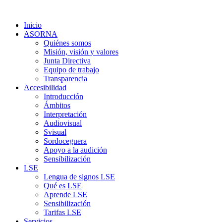
Inicio
ASORNA
Quiénes somos
Misión, visión y valores
Junta Directiva
Equipo de trabajo
Transparencia
Accesibilidad
Introducción
Ámbitos
Interpretación
Audiovisual
Svisual
Sordoceguera
Apoyo a la audición
Sensibilización
LSE
Lengua de signos LSE
Qué es LSE
Aprende LSE
Sensibilización
Tarifas LSE
Servicios