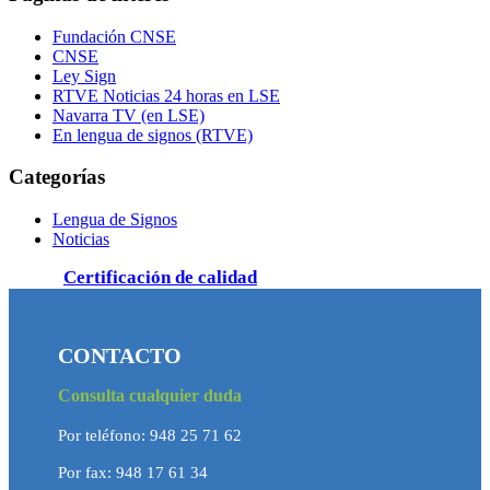
Fundación CNSE
CNSE
Ley Sign
RTVE Noticias 24 horas en LSE
Navarra TV (en LSE)
En lengua de signos (RTVE)
Categorías
Lengua de Signos
Noticias
Certificación de calidad
CONTACTO
Consulta cualquier duda
Por teléfono: 948 25 71 62
Por fax: 948 17 61 34