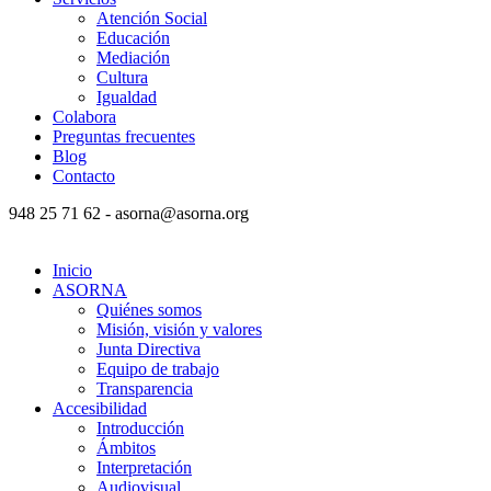
Atención Social
Educación
Mediación
Cultura
Igualdad
Colabora
Preguntas frecuentes
Blog
Contacto
948 25 71 62 - asorna@asorna.org
Inicio
ASORNA
Quiénes somos
Misión, visión y valores
Junta Directiva
Equipo de trabajo
Transparencia
Accesibilidad
Introducción
Ámbitos
Interpretación
Audiovisual